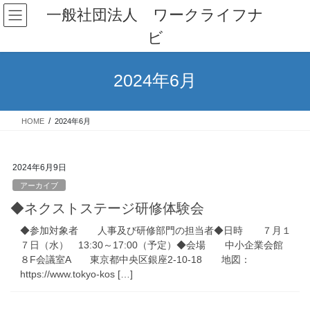
コ
ナ
一般社団法人 ワークライフナ
ン
ビ
ビ
テ
ゲ
ン
ー
ツ
シ
2024年6月
へ
ョ
ス
ン
キ
に
HOME
2024年6月
ッ
移
プ
動
2024年6月9日
アーカイブ
◆ネクストステージ研修体験会
◆参加対象者 人事及び研修部門の担当者◆日時 ７月１
７日（水） 13:30～17:00（予定）◆会場 中小企業会館
８F会議室A 東京都中央区銀座2-10-18 地図：
https://www.tokyo-kos […]