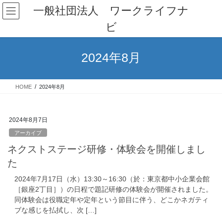
コ
ナ
一般社団法人 ワークライフナ
ン
ビ
ビ
テ
ゲ
ン
ー
ツ
シ
2024年8月
へ
ョ
ス
ン
キ
に
HOME
2024年8月
ッ
移
プ
動
2024年8月7日
アーカイブ
ネクストステージ研修・体験会を開催しまし
た
2024年7月17日（水）13:30～16:30（於：東京都中小企業会館
［銀座2丁目］）の日程で題記研修の体験会が開催されました。
同体験会は役職定年や定年という節目に伴う、どこかネガティ
ブな感じを払拭し、次 […]