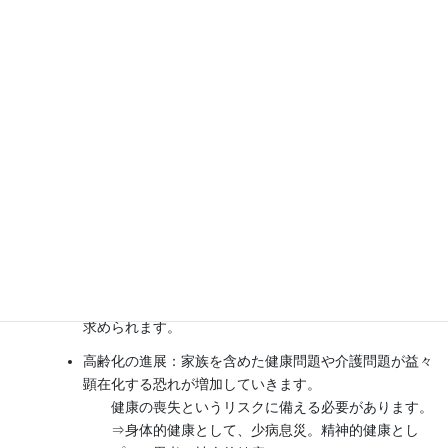
年金改革：政府は年金受給年齢を65歳から70歳に引き
上げを検討しています。
収入喪失のリスクが迫りつつあるのです。
⇒再雇用獲得、転職・再就職、独立自営などの対応
が求められます。
働き方改革：政府は継続雇用年齢の引き上げを明言し、
70歳までの雇用延長は必至の状況です。
居場所の喪失というリスクに備える必要がありま
す。
⇒長く働くためのビジネスキャリア開発は勿論です
が、何より生活キャリア開発
（日常生活自立、余暇活動、地域社会活動など）が
求められます。
高齢化の進展：家族を含めた健康問題や介護問題が益々
顕在化する恐れが増加していきます。
健康の喪失というリスクに備える必要があります。
⇒身体的健康として、少病息災。精神的健康とし