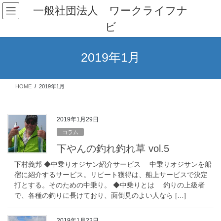
コ
ナ
一般社団法人 ワークライフナ
ン
ビ
ビ
テ
ゲ
ン
ー
ツ
シ
2019年1月
へ
ョ
ス
ン
キ
に
HOME
2019年1月
ッ
移
プ
動
2019年1月29日
コラム
下やんの釣れ釣れ草 vol.5
下村義邦 ◆中乗りオジサン紹介サービス 中乗りオジサンを船
宿に紹介するサービス。リピート獲得は、船上サービスで決定
打とする。そのための中乗り。 ◆中乗りとは 釣りの上級者
で、各種の釣りに長けており、面倒見のよい人なら […]
2019年1月22日