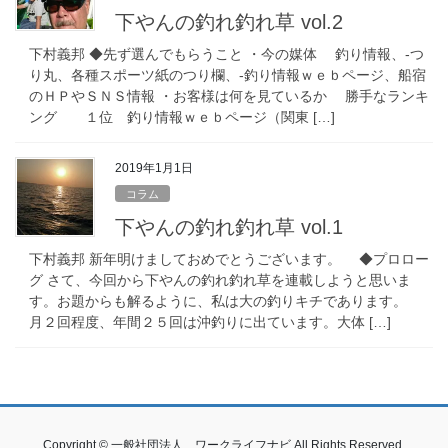
下やんの釣れ釣れ草 vol.2
下村義邦 ◆先ず選んでもらうこと ・今の媒体 釣り情報、-つ
り丸、各種スポーツ紙のつり欄、-釣り情報ｗｅｂページ、船宿
のＨＰやＳＮＳ情報 ・お客様は何を見ているか 勝手なランキ
ング １位 釣り情報ｗｅｂページ（関東 […]
2019年1月1日
コラム
下やんの釣れ釣れ草 vol.1
下村義邦 新年明けましておめでとうございます。 ◆プロロー
グ さて、今回から下やんの釣れ釣れ草を連載しようと思いま
す。お題からも解るように、私は大の釣りキチであります。
月２回程度、年間２５回は沖釣りに出ています。大体 […]
Copyright © 一般社団法人 ワークライフナビ All Rights Reserved.