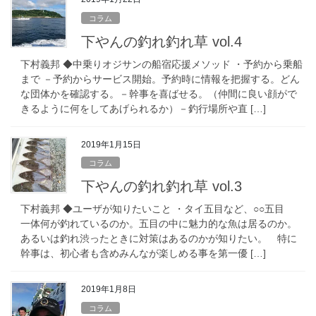
コラム
下やんの釣れ釣れ草 vol.4
下村義邦 ◆中乗りオジサンの船宿応援メソッド ・予約から乗船
まで －予約からサービス開始。予約時に情報を把握する。どん
な団体かを確認する。－幹事を喜ばせる。（仲間に良い顔がで
きるように何をしてあげられるか）－釣行場所や直 […]
2019年1月15日
コラム
下やんの釣れ釣れ草 vol.3
下村義邦 ◆ユーザが知りたいこと ・タイ五目など、○○五目
一体何が釣れているのか。五目の中に魅力的な魚は居るのか。
あるいは釣れ渋ったときに対策はあるのかが知りたい。 特に
幹事は、初心者も含めみんなが楽しめる事を第一優 […]
2019年1月8日
コラム